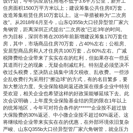
设计划，今年供应居住用地不低于3.6平方公里，新开工
住房面积1500万平方米以上；建设筹集公共住房8万套，
改造筹集租赁住房10万套以上。这一举措被称为“二次房
改”。从2018年6月至今，山东Q355b大口径异型管厂家六
角钢管，距离深圳正式提出“二次房改”已近3年的时间。
作为目标，深圳市将在2035年前新增建设筹集170万套住
房，其中，市场商品住房70万套，占40%左右；公租房、
安居型商品房和人才住房共100万套，占60%左右。广减
税降费给企业带来了实实在在的红利，但如果存在一些反
其道而行之的现象，无疑会削减红利。特别是必须坚决不
收过头税费，坚决防止搞集中清欠税收、乱收费。一些涉
企乱收费行为采用打“擦边球”的方式，有的名目繁多，要
加大整治力度。失业保险稳岗返还政策在很多企业中特别
受欢迎，相关企业也希望这样的好政策能够延续下去。此
次会议明确，上年度失业保险基金结的莞的限在1年以上
的统筹地区，今年可对符合条件的******企业按不超过放
大保险费的30%返还、中小微企业按不超过60%返还。这
将继续给企业带来实实在在的优惠，在外部环境依旧复杂
严峻、山东Q355b大口径异型管厂家六角钢管，就业压力