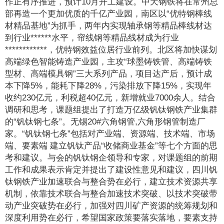
作正有序推进，预计10月开工建设。中天钢铁将在常州总
部再造一个更加优质的千亿产业园，南区以“优特钢棒线
材精品基地”为抓手，两年内实现轴承钢等精品棒线材达
到行业******水平，帘线钢等精品线材成为行业
************，优特钢效益位居行业前列。北区将加快谋划
高端绿色智能铸造产业园，主攻“球墨铸铁管、高端铸铁
型材、高端模具钢”三大系列产品，项目达产后，预计成
本下降5%，能耗下降28%，污染排放下降15%，实现年
收约230亿元，利税超40亿元，新增就业7000余人。结合
调研和思考，课题组提出了打造万亿级钒钛钢铁产业集群
的“钒钛钢七条”。无锡20#六角钢管,六角形钢管制造厂
家。“钒钛钢七条”包括对产业端、资源端、技术端、市场
端、要素端 建立钒钛产品“收储商业基金”等七个方面的思
考和建议。与会的钒钛钢企领导和专家，对课题组的前期
工作和成果表示肯定并提出了建设性意见和建议，四川钒
钛钢铁产业加速联合与整合势在必行，建立技术资源共享
机制，依靠技术联合与整合加速技术突破、以技术突破带
动产业突破势在必行，加强对四川矿产资源的统筹规划和
深度利用势在必行，希望国家政策要落实落地，要素支持