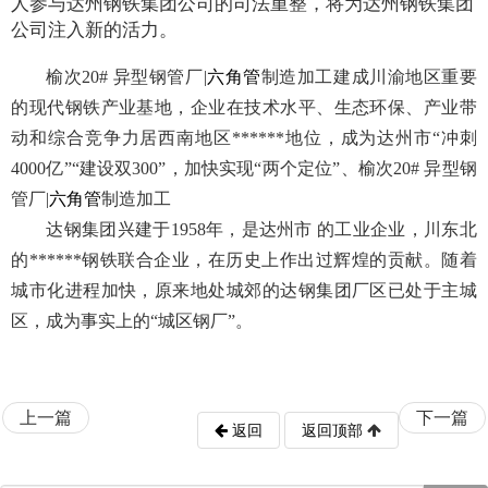
人参与达州钢铁集团公司的司法重整，将为达州钢铁集团
公司注入新的活力。
榆次20# 异型钢管厂|
六角管
制造加工建成川渝地区重要
的现代钢铁产业基地，企业在技术水平、生态环保、产业带
动和综合竞争力居西南地区******地位，成为达州市“冲刺
4000亿”“建设双300”，加快实现“两个定位”、榆次20# 异型钢
管厂|
六角管
制造加工
达钢集团兴建于1958年，是达州市 的工业企业，川东北
的******钢铁联合企业，在历史上作出过辉煌的贡献。随着
城市化进程加快，原来地处城郊的达钢集团厂区已处于主城
区，成为事实上的“城区钢厂”。
上一篇
下一篇
返回
返回顶部